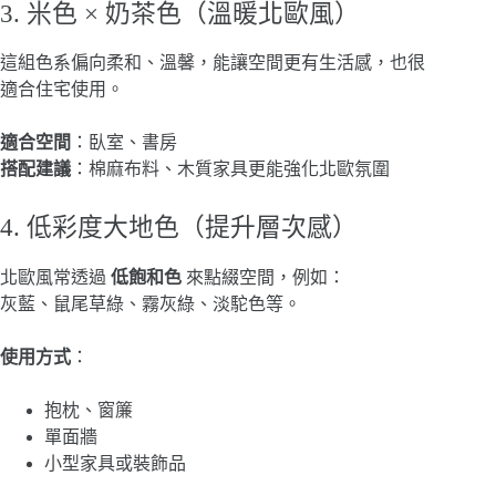
3. 米色 × 奶茶色（溫暖北歐風）
這組色系偏向柔和、溫馨，能讓空間更有生活感，也很
適合住宅使用。
適合空間
：臥室、書房
搭配建議
：棉麻布料、木質家具更能強化北歐氛圍
4. 低彩度大地色（提升層次感）
北歐風常透過
低飽和色
來點綴空間，例如：
灰藍、鼠尾草綠、霧灰綠、淡駝色等。
使用方式
：
抱枕、窗簾
單面牆
小型家具或裝飾品