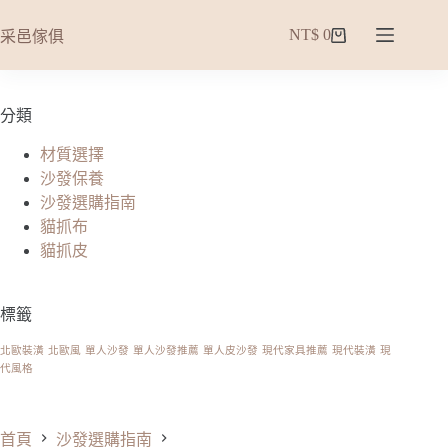
NT$
0
采邑傢俱
分類
材質選擇
沙發保養
沙發選購指南
貓抓布
貓抓皮
標籤
北歐裝潢
北歐風
單人沙發
單人沙發推薦
單人皮沙發
現代家具推薦
現代裝潢
現
代風格
首頁
沙發選購指南