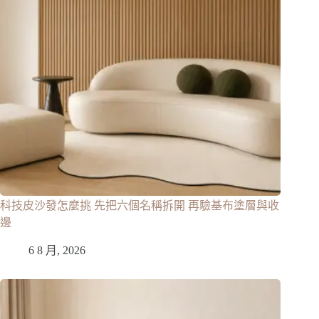
科技皮沙發怎麼挑 先把六個名稱拆開 再驗基布塗層與收
邊
6 8 月, 2026